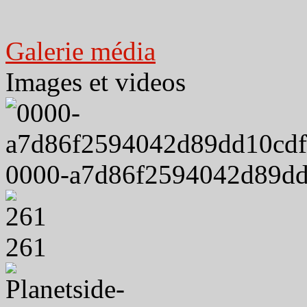
Galerie média
Images et videos
0000-a7d86f2594042d89dd
261