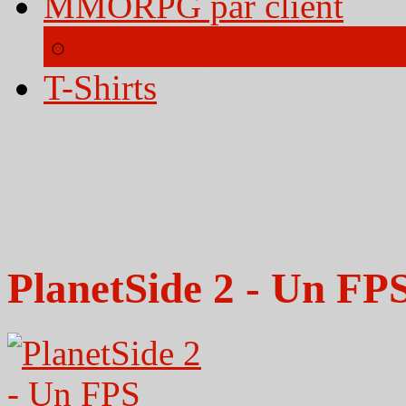
MMORPG par client
Tous les jeux par clien
T-Shirts
PlanetSide 2 - Un FPS