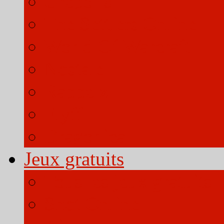
Grepolis
The Settlers Online
World Of Warcraft
Nostale
Rappelz
Flyff
Dragonica
Jeux gratuits
Tous les jeux gratuits
Shot Online