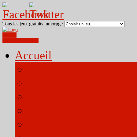
Tous les jeux gratuits mmorpg :
Ogame
World Of Warcraft
Accueil
Tous les jeux
Tous les genres
OGame
Travian
Dark Orbit