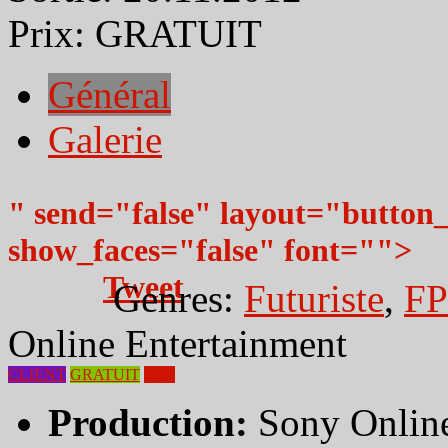
Prix:
GRATUIT
Général
Galerie
" send="false" layout="button
show_faces="false" font="">
Tweet
Genres:
Futuriste
,
FP
Online Entertainment
CLIENT
GRATUIT
TOP
Production:
Sony Online