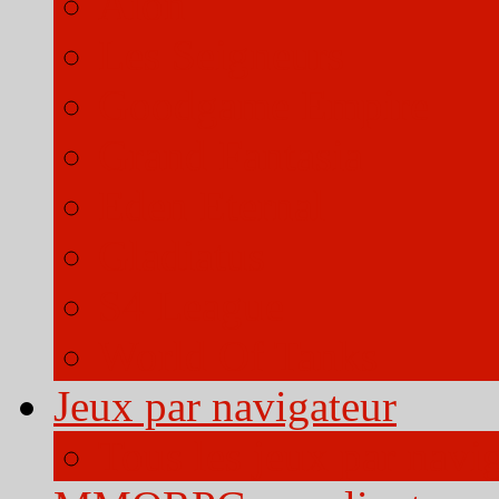
Aion
Les Seigneurs
Goodgame Empire
Grand Fantasia
Eden Eternal
Gladiatus
S4 League
World Of Tanks
Jeux par navigateur
Tous les jeux par navi