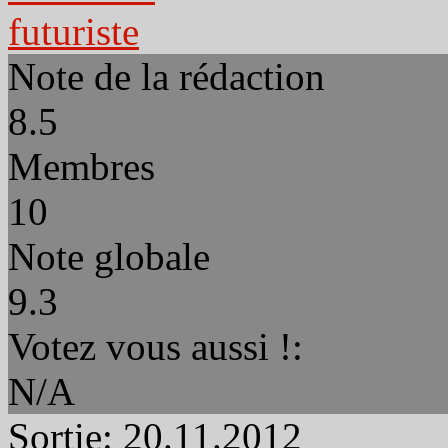
Note de la rédaction
8.5
Membres
10
Note globale
9.3
Votez vous aussi !:
N/A
Sortie:
20.11.2012