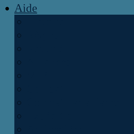
Aide
Histoire
Règles
Résumé
Alliances
MIP
Combat
Combat par alliance
Expédition
Antimatière