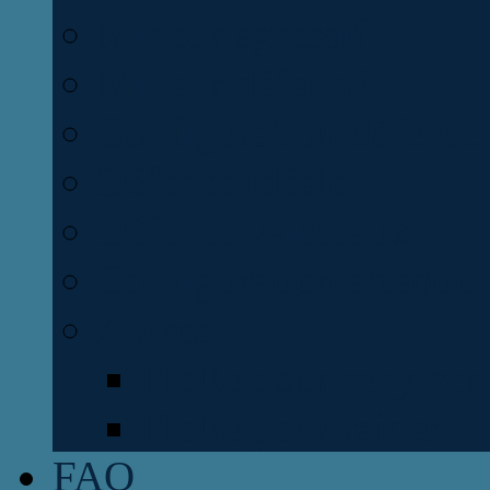
Mineur agressif
Mineur défensif
Configuration défense
Défense idéale
Défense vaisseaux
Configuration attaque
Autres
Flotte pour recylcer
Flotte pour raider
FAQ