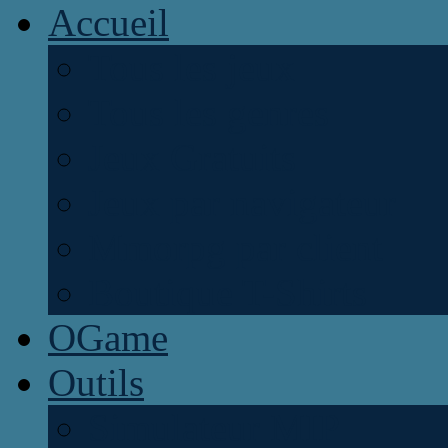
Accueil
Tous les jeux
Tous les genres
Jeux Gratuits
Jeux par navigateur
Mmorpg par client
Boutique T-Shirts
OGame
Outils
Simulateur MIP