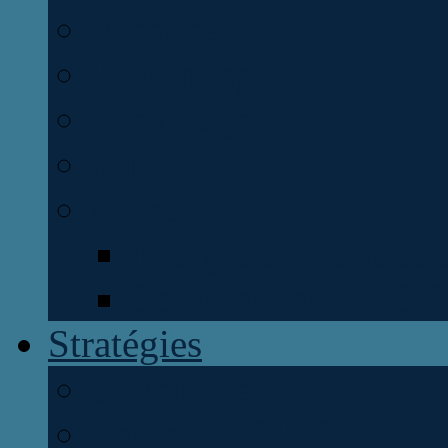
Vacances
Espionnage
Recyclage
Rapid fire
Autres
Energie et Producti
Commandant et Offi
Stratégies
Devenir raideur
Raideur TOP10