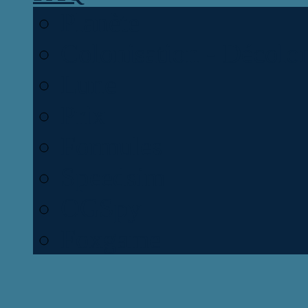
Planète
Colonisation - Décolon
Lune
Prix
Formules
Speedsim
OGSpy
Foxgame