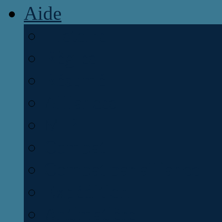
Aide
Histoire
Règles
Résumé
Alliances
MIP
Combat
Combat par alliance
Expédition
Antimatière