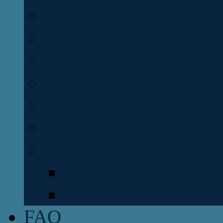
Mineur agressif
Mineur défensif
Configuration défense
Défense idéale
Défense vaisseaux
Configuration attaque
Autres
Flotte pour recylcer
Flotte pour raider
FAQ