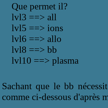
Que permet il?
lvl3 ==> all
lvl5 ==> ions
lvl6 ==> allo
lvl8 ==> bb
lvl10 ==> plasma
Sachant que le bb nécessit
comme ci-dessous d'après m