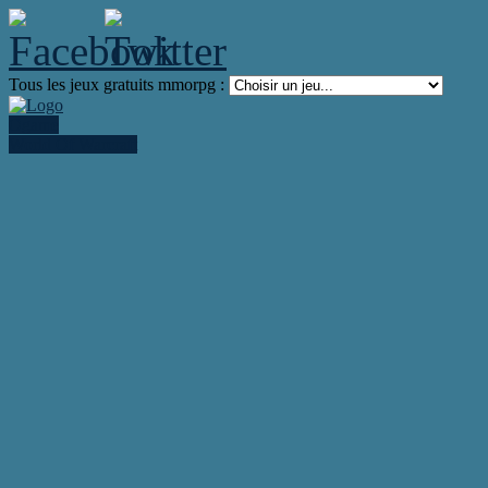
Tous les jeux gratuits mmorpg :
Ogame
World Of Warcraft