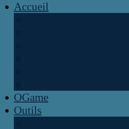
Accueil
Tous les jeux
Tous les genres
Jeux Gratuits
Jeux par navigateur
Mmorpg par client
Boutique T-Shirts
OGame
Outils
Simulateur MIP