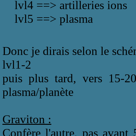
lvl4 ==> artilleries ions
lvl5 ==> plasma
Donc je dirais selon le sch
lvl1-2
puis plus tard, vers 15-2
plasma/planète
Graviton :
Confère l'autre, pas avant 