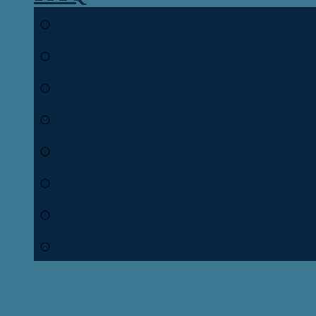
Planète
Colonisation - Décolon
Lune
Prix
Formules
Speedsim
OGSpy
Foxgame