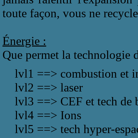
toute façon, vous ne recycle
Énergie :
Que permet la technologie d
lvl1 ==> combustion et im
lvl2 ==> laser
lvl3 ==> CEF et tech de bo
lvl4 ==> Ions
lvl5 ==> tech hyper-espa