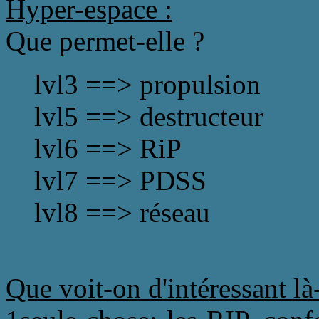
Hyper-espace :
Que permet-elle ?
lvl3 ==> propulsion
lvl5 ==> destructeur
lvl6 ==> RiP
lvl7 ==> PDSS
lvl8 ==> réseau
Que voit-on d'intéressant là