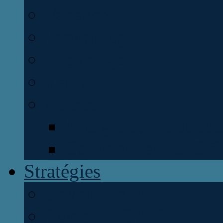
Vacances
Espionnage
Recyclage
Rapid fire
Autres
Energie et Producti
Commandant et Offi
Stratégies
Devenir raideur
Raideur TOP10